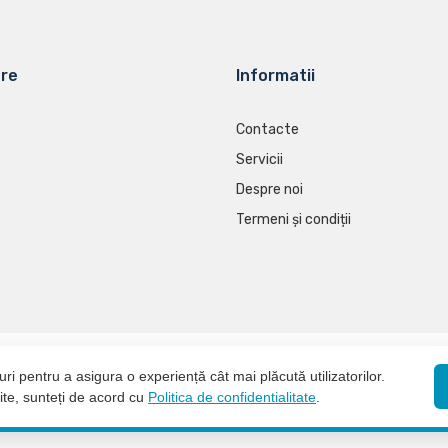
are
Informatii
Contacte
Servicii
Despre noi
Termeni și condiții
uarea navigării este considerată acceptare a politicii privind cookie-urile.
Poli
ri pentru a asigura o experiență cât mai plăcută utilizatorilor.
e, sunteți de acord cu
Politica de confidentialitate
.
Accept