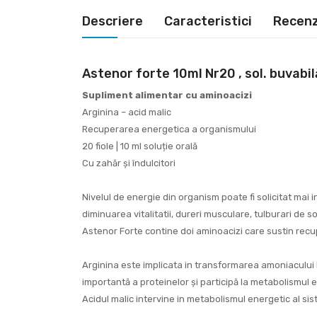
Descriere
Caracteristici
Recenzi
Astenor forte 10ml Nr20 , sol. buvabil
Supliment alimentar cu aminoacizi
Arginina – acid malic
Recuperarea energetica a organismului
20 fiole | 10 ml soluție orală
Cu zahăr și îndulcitori
Nivelul de energie din organism poate fi solicitat mai 
diminuarea vitalitatii, dureri musculare, tulburari de s
Astenor Forte contine doi aminoacizi care sustin recu
Arginina este implicata in transformarea amoniacului 
importantă a proteinelor și participă la metabolismul 
Acidul malic intervine in metabolismul energetic al si