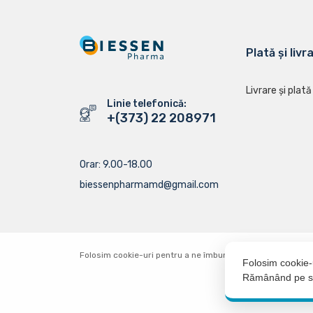
Plată și livr
Livrare și plată
Linie telefonică:
+(373) 22 208971
Orar: 9.00-18.00
biessenpharmamd@gmail.com
Folosim cookie-uri pentru a ne îmbunătăți serviciul. Contin
Folosim cookie-u
Rămânând pe sit
2025 © Biessen Pharma