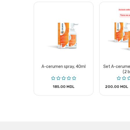
 spray, 40ml
A-cerumen spray, 40ml
Set A-cerume
uc)
(2 
370.00 MDL
185.00 MDL
200.00 MDL