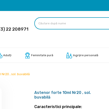
3) 22 208971
Adulți
Feminitate pură
Ingrijire personală
 Nr20 , sol. buvabilă
Astenor forte 10ml Nr20 , sol.
buvabilă
Caracteristici principale: