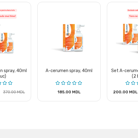
n spray, 40ml
A-cerumen spray, 40ml
Set A-cerume
buc)
(2 
370.00 MDL
185.00 MDL
200.00 MDL