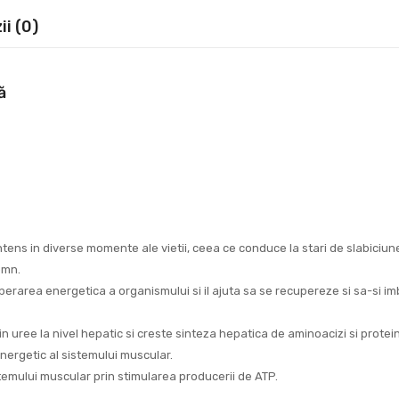
i (0)
ă
intens in diverse momente ale vietii, ceea ce conduce la stari de slabiciun
omn.
perarea energetica a organismului si il ajuta sa se recupereze si sa-si
in uree la nivel hepatic si creste sinteza hepatica de aminoacizi si pro
energetic al sistemului muscular.
stemului muscular prin stimularea producerii de ATP.