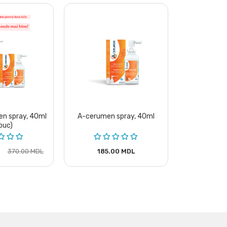
n spray, 40ml
A-cerumen spray, 40ml
Set A-cerum
buc)
(2
370.00 MDL
185.00 MDL
200.00 MD