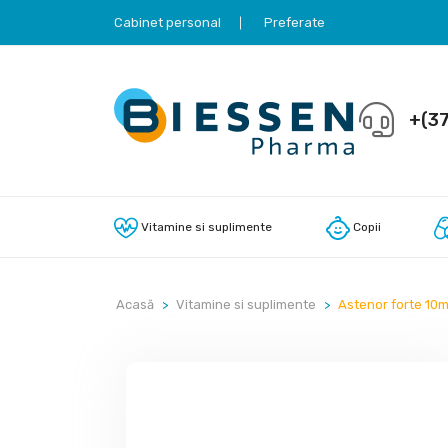
Cabinet personal
Preferate
+(37
Vitamine si suplimente
Copii
Acasă
Vitamine si suplimente
Astenor forte 10ml