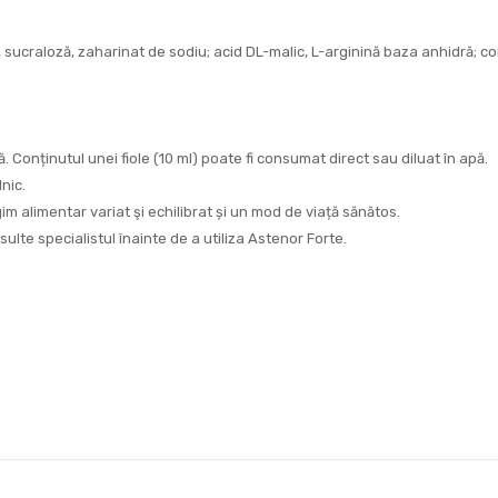
u, sucraloză, zaharinat de sodiu; acid DL-malic, L-arginină baza anhidră; 
să. Conținutul unei fiole (10 ml) poate fi consumat direct sau diluat în apă.
nic.
m alimentar variat şi echilibrat și un mod de viață sănătos.
lte specialistul înainte de a utiliza Astenor Forte.