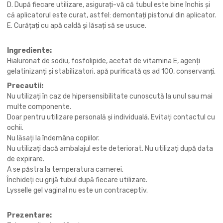
D. După fiecare utilizare, asigurați-vă că tubul este bine închis și
că aplicatorul este curat, astfel: demontați pistonul din aplicator.
E. Curățați cu apă caldă și lăsați să se usuce.
Ingrediente:
Hialuronat de sodiu, fosfolipide, acetat de vitamina E, agenți
gelatinizanți și stabilizatori, apă purificată qs ad 100, conservanți.
Precautii:
Nu utilizați în caz de hipersensibilitate cunoscută la unul sau mai
multe componente.
Doar pentru utilizare personală și individuală. Evitați contactul cu
ochii.
Nu lăsați la îndemâna copiilor.
Nu utilizați dacă ambalajul este deteriorat. Nu utilizați după data
de expirare.
A se păstra la temperatura camerei.
Închideți cu grijă tubul după fiecare utilizare.
Lysselle gel vaginal nu este un contraceptiv.
Prezentare: