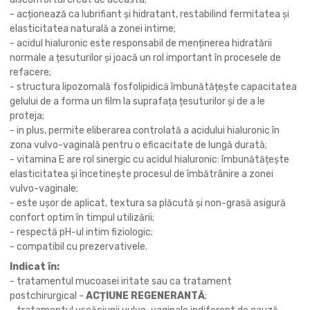
- acționează ca lubrifiant și hidratant, restabilind fermitatea și
elasticitatea naturală a zonei intime;
- acidul hialuronic este responsabil de menținerea hidratării
normale a țesuturilor și joacă un rol important în procesele de
refacere;
- structura lipozomală fosfolipidică îmbunătățește capacitatea
gelului de a forma un film la suprafața țesuturilor și de a le
proteja;
- in plus, permite eliberarea controlată a acidului hialuronic în
zona vulvo-vaginală pentru o eficacitate de lungă durată;
- vitamina E are rol sinergic cu acidul hialuronic: îmbunătățește
elasticitatea și încetinește procesul de îmbătrânire a zonei
vulvo-vaginale;
- este ușor de aplicat, textura sa plăcută și non-grasă asigură
confort optim în timpul utilizării;
- respectă pH-ul intim fiziologic;
- compatibil cu prezervativele.
Indicat în:
- tratamentul mucoasei iritate sau ca tratament
postchirurgical -
ACȚIUNE REGENERANTĂ
;