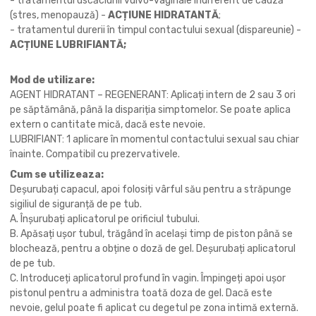
- tratamentul uscăciunii vulvo-vaginale indiferent de cauză
(stres, menopauză) -
ACȚIUNE HIDRATANTĂ
;
- tratamentul durerii în timpul contactului sexual (dispareunie) -
ACȚIUNE LUBRIFIANTĂ;
Mod de utilizare:
AGENT HIDRATANT – REGENERANT: Aplicați intern de 2 sau 3 ori
pe săptămână, până la dispariția simptomelor. Se poate aplica
extern o cantitate mică, dacă este nevoie.
LUBRIFIANT: 1 aplicare în momentul contactului sexual sau chiar
înainte. Compatibil cu prezervativele.
Cum se utilizeaza:
Deșurubați capacul, apoi folosiți vârful său pentru a străpunge
sigiliul de siguranță de pe tub.
A. Înșurubați aplicatorul pe orificiul tubului.
B. Apăsați ușor tubul, trăgând în același timp de piston până se
blochează, pentru a obține o doză de gel. Deșurubați aplicatorul
de pe tub.
C. Introduceți aplicatorul profund în vagin. Împingeți apoi ușor
pistonul pentru a administra toată doza de gel. Dacă este
nevoie, gelul poate fi aplicat cu degetul pe zona intimă externă.