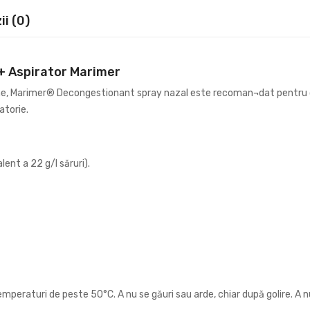
i (0)
+ Aspirator Marimer
rine, Marimer® Decongestionant spray nazal este recoman¬dat pentru c
ratorie.
ent a 22 g/l săruri).
emperaturi de peste 50°C. A nu se găuri sau arde, chiar după golire. A nu