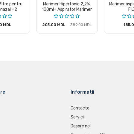
iltre pentru
Marimer Hipertonic 2,2%,
Marimer aspi
 nazal +2
100ml+ Aspirator Marimer
FI
atoare
0 MDL
205.00 MDL
389.00 MDL
185.
are
Informatii
Contacte
Servicii
Despre noi