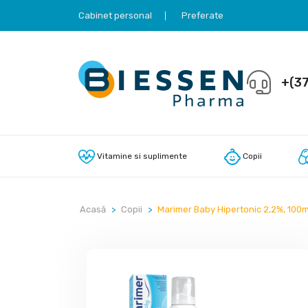
Cabinet personal
Preferate
+(37
Vitamine si suplimente
Copii
Acasă
Copii
Marimer Baby Hipertonic 2,2%, 100m