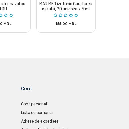
rator nazal cu
MARIMER izotonic Curatarea
Marimer Hi
LTRU
nasului, 20 unidoze x 5 ml
1
00 MDL
155.00 MDL
199.
Cont
Cont personal
Lista de comenzi
Adrese de expediere