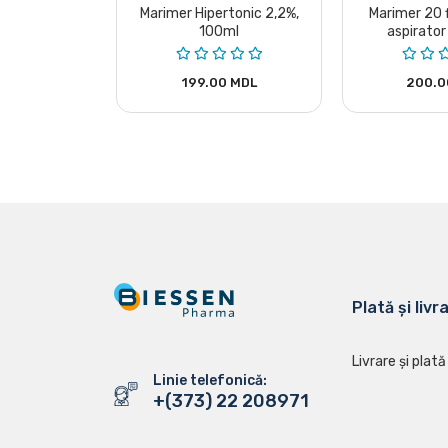
ic Curatarea
Marimer Hipertonic 2,2%,
Marimer 20 f
idoze x 5 ml
100ml
aspirator
aplic
 MDL
199.00 MDL
200.0
Plată și livr
Livrare și plată
Linie telefonică:
+(373) 22 208971