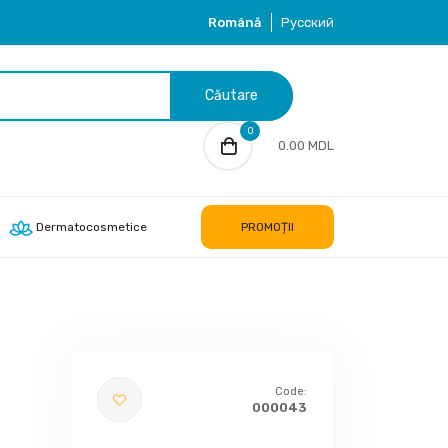
Română
Русский
Căutare
0
0.00 MDL
Dermatocosmetice
PROMOȚII
Code:
000043