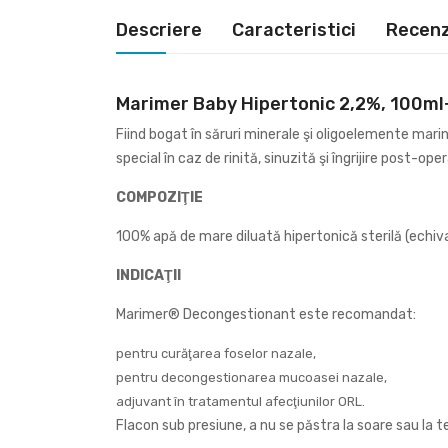
Descriere
Caracteristici
Recenzi
Marimer Baby Hipertonic 2,2%, 100ml
Fiind bogat în săruri minerale şi oligoelemente ma
special în caz de rinită, sinuzită şi îngrijire post-ope
COMPOZIŢIE
100% apă de mare diluată hipertonică sterilă (echival
INDICAŢII
Marimer® Decongestionant este recomandat:
pentru curăţarea foselor nazale,
pentru decongestionarea mucoasei nazale,
adjuvant în tratamentul afecţiunilor ORL.
Flacon sub presiune, a nu se păstra la soare sau la t