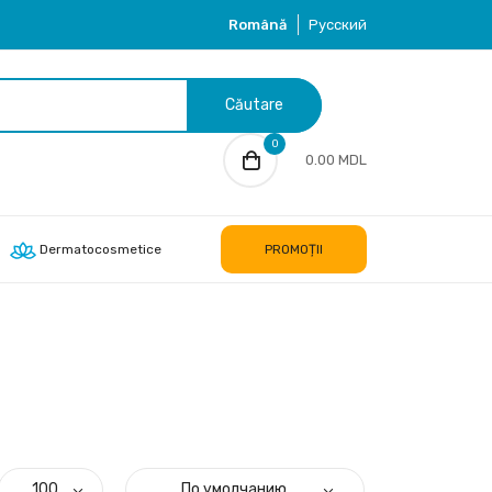
Română
Русский
Căutare
0
0.00 MDL
Dermatocosmetice
PROMOȚII
100
По умолчанию