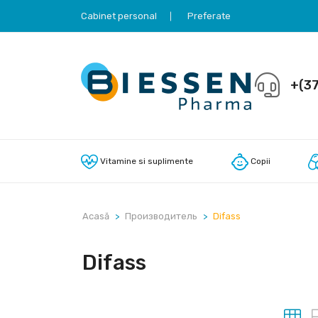
Cabinet personal
Preferate
+(37
Vitamine si suplimente
Copii
Acasă
Производитель
Difass
Difass