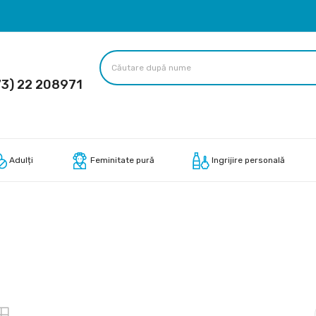
3) 22 208971
Adulți
Feminitate pură
Ingrijire personală