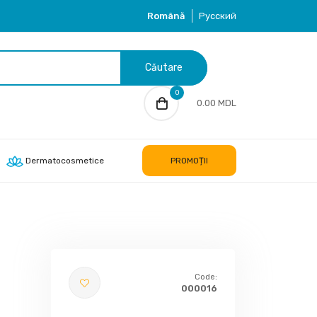
Română
Русский
Căutare
0
0.00 MDL
Dermatocosmetice
PROMOȚII
Code:
000016