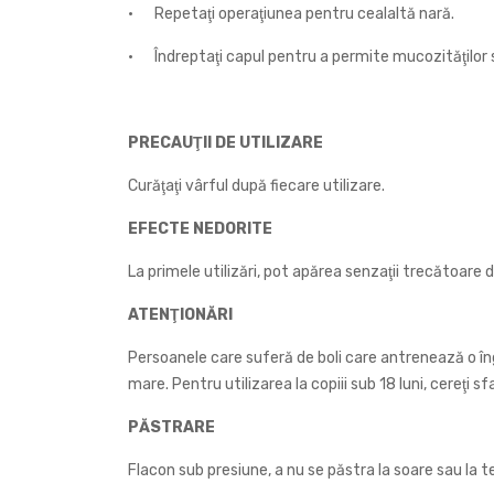
•
Repetaţi operaţiunea pentru cealaltă nară.
•
Îndreptaţi capul pentru a permite mucozităţilor să 
PRECAUŢII DE UTILIZARE
Curăţaţi vârful după fiecare utilizare.
EFECTE NEDORITE
La primele utilizări, pot apărea senzaţii trecătoare de
ATENŢIONĂRI
Persoanele care suferă de boli care antrenează o îngus
mare. Pentru utilizarea la copiii sub 18 luni, cereţi
PĂSTRARE
Flacon sub presiune, a nu se păstra la soare sau la