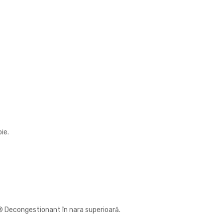
oie.
er® Decongestionant în nara superioară.