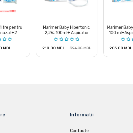
iltre pentru
Marimer Baby Hipertonic
Marimer Baby 
 nazal +2
2,2%, 100ml+ Aspirator
100 ml+Aspi
atoare
Marimer
0 MDL
210.00 MDL
394.00 MDL
205.00 MDL
are
Informatii
Contacte