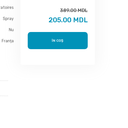
ratoires
389.00 MDL
205.00 MDL
Spray
Nu
Franța
ÎN COȘ