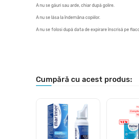
A nu se găuri sau arde, chiar după golire.
A nu se lăsa la îndemâna copiilor.
A nu se folosi după data de expirare înscrisă pe flac
Cumpără cu acest produs:
nic Curatarea
idoze x 5 ml
0 MDL