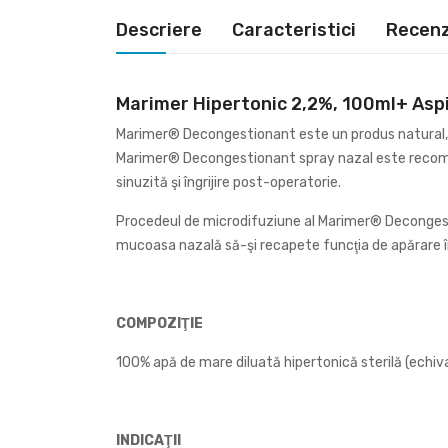
Descriere
Caracteristici
Recenzi
Marimer Hipertonic 2,2%, 100ml+ Asp
Marimer® Decongestionant este un produs natural, so
Marimer® Decongestionant spray nazal este recoman¬d
sinuzită şi îngrijire post-operatorie.
Procedeul de microdifuziune al Marimer® Decongestio
mucoasa nazală să-şi recapete funcţia de apărare îm
COMPOZIŢIE
100% apă de mare diluată hipertonică sterilă (echival
INDICAŢII