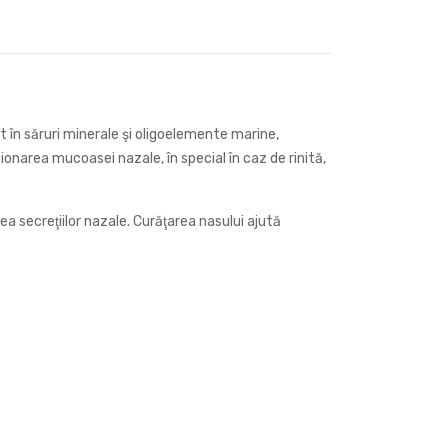
 în săruri minerale şi oligoelemente marine,
narea mucoasei nazale, în special în caz de rinită,
 secreţiilor nazale. Curăţarea nasului ajută