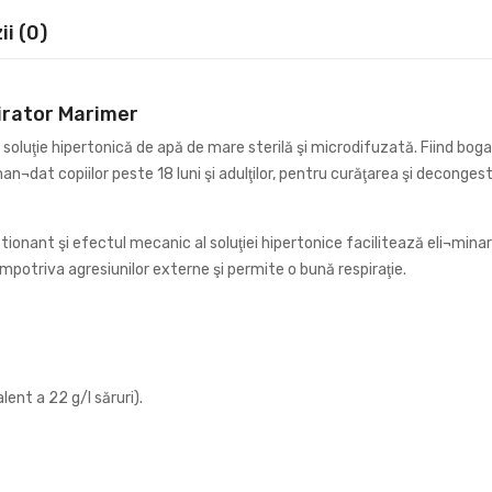
i (0)
irator Marimer
luţie hipertonică de apă de mare sterilă şi microdifuzată. Fiind bogat
at copiilor peste 18 luni şi adulţilor, pentru curăţarea şi decongestio
nant şi efectul mecanic al soluţiei hipertonice facilitează eli¬minarea
potriva agresiunilor externe şi permite o bună respiraţie.
ent a 22 g/l săruri).