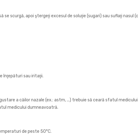
se scurgă, apoi ştergeţi excesul de soluţie (sugari) sau suflaţi nasul (cop
 înţepături sau iritaţii.
tare a căilor nazale (ex.: astm, ...) trebuie să ceară sfatul medicului. 
 sfatul medicului dumneavoatră.
 temperaturi de peste 50°C.