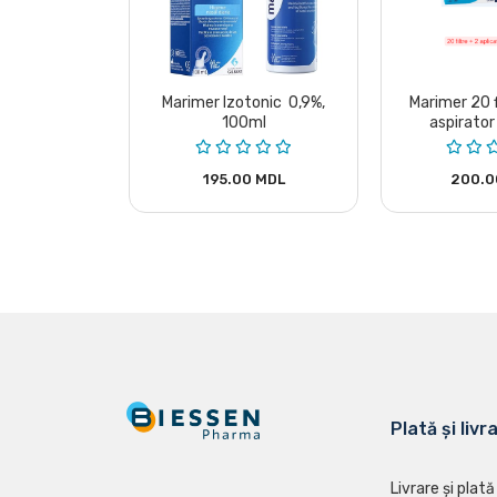
Marimer Izotonic 0,9%,
Marimer 20 f
100ml
aspirator
aplic
195.00 MDL
200.0
Plată și livr
Livrare și plată