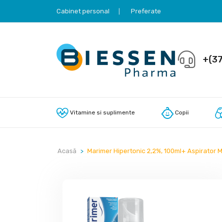
Cabinet personal
Preferate
+(37
Vitamine si suplimente
Copii
Acasă
Marimer Hipertonic 2,2%, 100ml+ Aspirator 